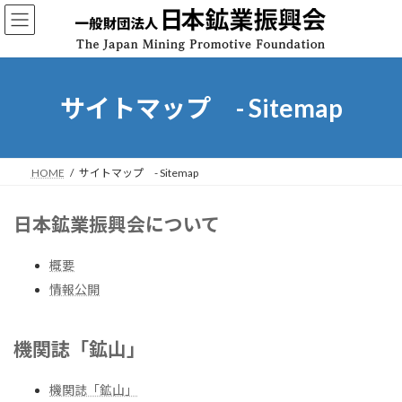
コ
ナ
ン
ビ
テ
ゲ
ン
ー
ツ
シ
へ
ョ
サイトマップ - Sitemap
ス
ン
キ
に
ッ
移
プ
動
HOME
サイトマップ - Sitemap
日本鉱業振興会について
概要
情報公開
機関誌「鉱山」
機関誌「鉱山」