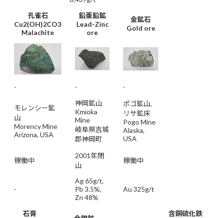
孔雀石
鉛亜鉛鉱
金鉱石
Cu2(OH)2CO3
Lead-Zinc
Gold ore
Malachite
ore
-
-
-
神岡鉱山
ポゴ鉱山,
モレンシー鉱
Kmioka
リサ鉱床
山
Mine
Pogo Mine
Morency Mine
岐阜県吉城
Alaska,
Arizona, USA
USA
郡神岡町
2001年閉
稼働中
稼働中
山
Ag 65g/t,
-
Pb 3.5%,
Au 325g/t
Zn 48%
石膏
含銅硫化鉄