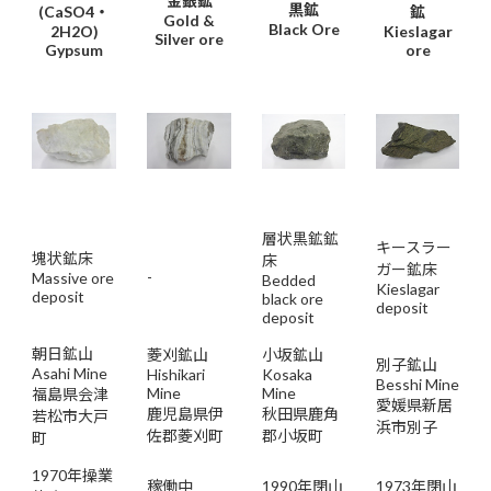
金銀鉱
黒鉱
(CaSO4・
鉱
Gold &
Black Ore
2H2O)
Kieslagar
Silver ore
Gypsum
ore
層状黒鉱鉱
キースラー
塊状鉱床
床
ガー鉱床
-
Massive ore
Bedded
Kieslagar
deposit
black ore
deposit
deposit
朝日鉱山
菱刈鉱山
小坂鉱山
別子鉱山
Asahi Mine
Hishikari
Kosaka
Besshi Mine
Mine
Mine
福島県会津
愛媛県新居
鹿児島県伊
秋田県鹿角
若松市大戸
浜市別子
佐郡菱刈町
郡小坂町
町
1970年操業
稼働中
1990年閉山
1973年閉山