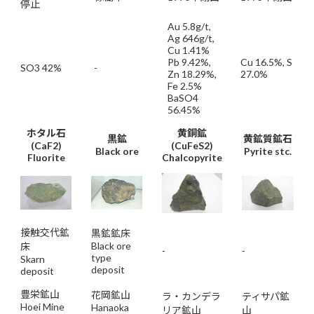
停止
Au 5.8g/t,
Ag 646g/t,
Cu 1.41%
Pb 9.42%,
Cu 16.5%, S
SO3 42%
-
Zn 18.29%,
27.0%
Fe 2.5%
BaSO4
56.45%
ホタル石
黄銅鉱
黒鉱
黄鉱質鉱石
(CaF2)
(CuFeS2)
Black ore
Pyrite stc.
Fluorite
Chalcopyrite
接触交代鉱
黒鉱鉱床
Black ore
床
-
-
type
Skarn
deposit
deposit
豊栄鉱山
花岡鉱山
ラ・カンデラ
ティサパ鉱
Hoei Mine
Hanaoka
リア鉱山
山