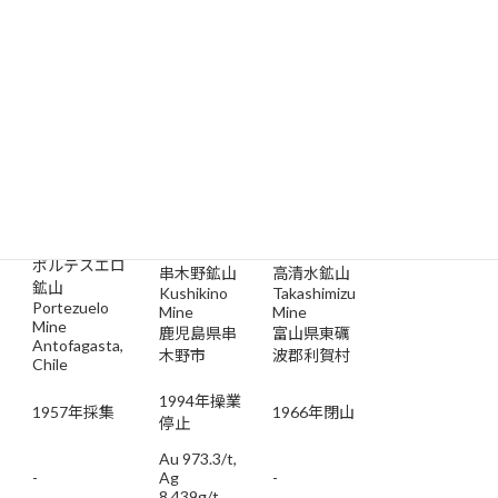
30%
石墨（黒
アタカマ石
金銀鉱
鉛）
CU2(OH)3CL
Gold-
Graphite
Atacamite
Silver ore
(Amorphus)
-
-
-
ポルテスエロ
串木野鉱山
高清水鉱山
鉱山
Kushikino
Takashimizu
Portezuelo
Mine
Mine
Mine
鹿児島県串
富山県東礪
Antofagasta,
木野市
波郡利賀村
Chile
1994年操業
1957年採集
1966年閉山
停止
Au 973.3/t,
-
Ag
-
8,439g/t