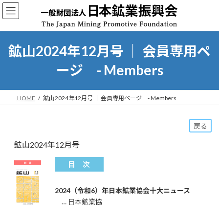
コ
ナ
ン
ビ
テ
ゲ
ン
ー
ツ
シ
鉱山2024年12月号 ｜ 会員専用ペ
へ
ョ
ス
ン
ージ - Members
キ
に
ッ
移
プ
動
HOME
鉱山2024年12月号 ｜ 会員専用ページ - Members
戻る
鉱山2024年12月号
2024（令和6）年日本鉱業協会十大ニュース
… 日本鉱業協