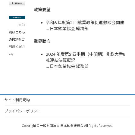
政策要望
令和6 年度第2 回鉱業政策促進懇談会開催
※印
… 日本鉱業協会 総務部
刷はこちら
のPDFをご
業界動向
利用くださ
2024 年度第2 四半期（中間期）非鉄大手8
い。
社連結決算概況
… 日本鉱業協会 総務部
サイト利用規約
プライバシーポリシー
Copyright © 一般財団法人 日本鉱業振興会 All Rights Reserved.