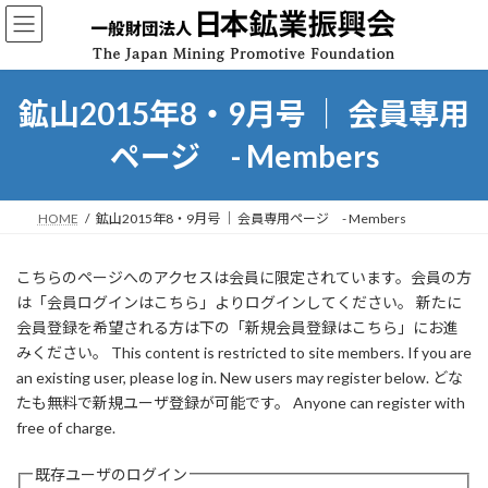
コ
ナ
ン
ビ
テ
ゲ
ン
ー
ツ
シ
鉱山2015年8・9月号 ｜ 会員専用
へ
ョ
ス
ン
ページ - Members
キ
に
ッ
移
プ
動
HOME
鉱山2015年8・9月号 ｜ 会員専用ページ - Members
こちらのページへのアクセスは会員に限定されています。会員の方
は「会員ログインはこちら」よりログインしてください。 新たに
会員登録を希望される方は下の「新規会員登録はこちら」にお進
みください。 This content is restricted to site members. If you are
an existing user, please log in. New users may register below. どな
たも無料で新規ユーザ登録が可能です。 Anyone can register with
free of charge.
既存ユーザのログイン